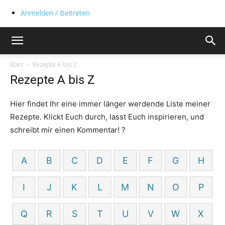
Anmelden / Beitreten
Start
Rezepte A bis Z
Rezepte A bis Z
Hier findet Ihr eine immer länger werdende Liste meiner
Rezepte. Klickt Euch durch, lasst Euch inspirieren, und
schreibt mir einen Kommentar! ?
A
B
C
D
E
F
G
H
I
J
K
L
M
N
O
P
Q
R
S
T
U
V
W
X