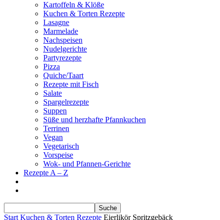
Kartoffeln & Klöße
Kuchen & Torten Rezepte
Lasagne
Marmelade
Nachspeisen
Nudelgerichte
Partyrezepte
Pizza
Quiche/Taart
Rezepte mit Fisch
Salate
Spargelrezepte
Suppen
Süße und herzhafte Pfannkuchen
Terrinen
Vegan
Vegetarisch
Vorspeise
Wok- und Pfannen-Gerichte
Rezepte A – Z
Start
Kuchen & Torten Rezepte
Eierlikör Spritzgebäck