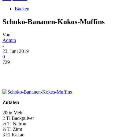
Backen
Schoko-Bananen-Kokos-Muffins
Von
Admin
-
23. Juni 2019
0
729
Zutaten
200g Mehl
2 Tl Backpulver
½ Tl Natron
¼ Tl Zimt
3 El Kakao