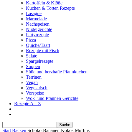
Kartoffeln & Klöße
Kuchen & Torten Rezepte
Lasagne
Marmelade
Nachspeisen
Nudelgerichte
Partyrezepte
Pizza
Quiche/Taart
Rezepte mit Fisch
Salate
Spargelrezepte
Suppen
Süße und herzhafte Pfannkuchen
Terrinen
Vegan
Vegetarisch
Vorspeise
Wok- und Pfannen-Gerichte
Rezepte A – Z
Start
Backen
Schoko-Bananen-Kokos-Muffins