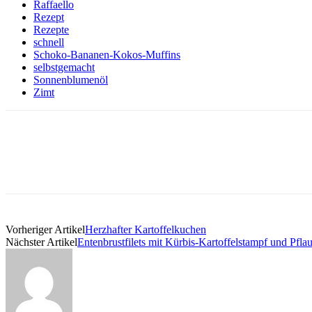
Raffaello
Rezept
Rezepte
schnell
Schoko-Bananen-Kokos-Muffins
selbstgemacht
Sonnenblumenöl
Zimt
Vorheriger Artikel
Herzhafter Kartoffelkuchen
Nächster Artikel
Entenbrustfilets mit Kürbis-Kartoffelstampf und Pf