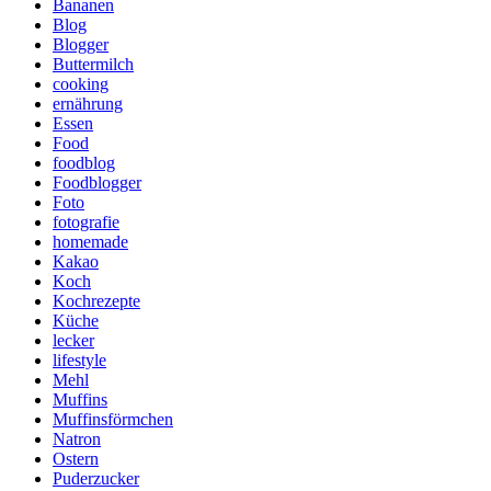
Bananen
Blog
Blogger
Buttermilch
cooking
ernährung
Essen
Food
foodblog
Foodblogger
Foto
fotografie
homemade
Kakao
Koch
Kochrezepte
Küche
lecker
lifestyle
Mehl
Muffins
Muffinsförmchen
Natron
Ostern
Puderzucker