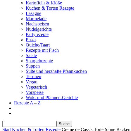
Kartoffeln & Klöße
Kuchen & Torten Rezepte
Lasagne
Marmelade
Nachspeisen
Nudelgerichte
Partyrezepte
Pizza
Quiche/Taart
Rezepte mit Fisch
Salate
Spargelrezepte
Suppen
Süße und herzhafte Pfannkuchen
Terrinen
Vegan
Vegetarisch
Vorspeise
Wok- und Pfannen-Gerichte
Rezepte A – Z
Start
Kuchen & Torten Rezepte
Creme de Cassis-Torte (ohne Backen