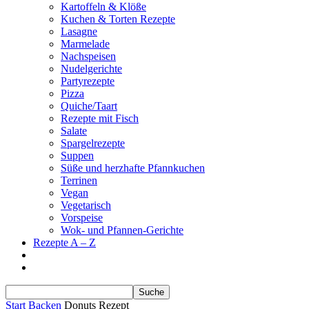
Kartoffeln & Klöße
Kuchen & Torten Rezepte
Lasagne
Marmelade
Nachspeisen
Nudelgerichte
Partyrezepte
Pizza
Quiche/Taart
Rezepte mit Fisch
Salate
Spargelrezepte
Suppen
Süße und herzhafte Pfannkuchen
Terrinen
Vegan
Vegetarisch
Vorspeise
Wok- und Pfannen-Gerichte
Rezepte A – Z
Start
Backen
Donuts Rezept