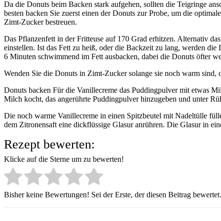
Da die Donuts beim Backen stark aufgehen, sollten die Teigringe ans
besten backen Sie zuerst einen der Donuts zur Probe, um die optimal
Zimt-Zucker bestreuen.
Das Pflanzenfett in der Fritteuse auf 170 Grad erhitzen. Alternativ d
einstellen. Ist das Fett zu heiß, oder die Backzeit zu lang, werden 
6 Minuten schwimmend im Fett ausbacken, dabei die Donuts öfter w
Wenden Sie die Donuts in Zimt-Zucker solange sie noch warm sind, d
Donuts backen Für die Vanillecreme das Puddingpulver mit etwas Mil
Milch kocht, das angerührte Puddingpulver hinzugeben und unter Rü
Die noch warme Vanillecreme in einen Spitzbeutel mit Nadeltülle fül
dem Zitronensaft eine dickflüssige Glasur anrühren. Die Glasur in ei
Rezept bewerten:
Klicke auf die Sterne um zu bewerten!
Bisher keine Bewertungen! Sei der Erste, der diesen Beitrag bewertet