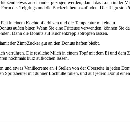
chießend etwas auseinander gezogen werden, damit das Loch in der Mit
e Form des Teigrings und die Backzeit herauszufinden. Die Teigreste k
as Fett in einem Kochtopf erhitzen und die Temperatur mit einem
die Donuts außen bitter. Wenn Sie eine Fritteuse verwenden, können Sie
enden. Dann die Donuts auf Küchenkrepp abtropfen lassen.
amit der Zimt-Zucker gut an den Donuts haften bleibt.
ch verrühren. Die restliche Milch in einem Topf mit dem Ei und dem 
hren nochmals kurz aufkochen lassen.
len und etwas Vanillecreme an 4 Stellen von der Oberseite in jeden Do
nen Spritzbeutel mit dünner Lochtülle füllen, und auf jedem Donut eine
.