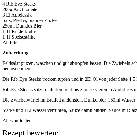
4 Rib Eye Steaks
200g Kirchtomaten
3 El Apfelessig
Salz, Pfeffer, brauner Zucker
250ml Dunkles Bier
1 Tl Rinderbrühe
1 Tl Speisestärke
Alufolie
Zubereitung
Feldsalat putzen, waschen und gut abtropfen lassen. Die Zwiebeln sc
herausnehmen.
Die Rib-Eye-Steaks trocken tupfen und in 2El Öl von jeder Seite 4-5 
Rib-Eye-Steaks salzen, pfeffern und bis zum servieren in Alufolie wic
Die Zwiebelwürfel im Bratfett andünsten. Dunkelbier, 150ml Wasser
Stärke und 1El Wasser verrühren, Sauce damit binden. Sauce mit Salz
Alles anrichten.
Rezept bewerten: