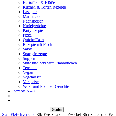
Kartoffeln & Klöße
Kuchen & Torten Rezepte
Lasagne
Marmelade
Nachspeisen
Nudelgerichte
Partyrezepte
Pizza
Quiche/Taart
Rezepte mit Fisch
Salate
Spargelrezepte
Suppen
Süße und herzhafte Pfannkuchen
Terrinen
Vegan
Vegetarisch
Vorspeise
Wok- und Pfannen-Gerichte
Rezepte A – Z
Start
Fleischgerichte
Rib-Eye-Steak mit Zwiebel-Bier Sauce und Feld