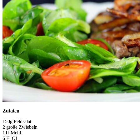
Zutaten
150g Feldsalat
2 große Zwiebeln
1Tl Mehl
6 El Öl