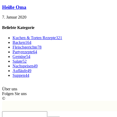
Heiße Oma
7. Januar 2020
Beliebte Kategorie
Kuchen & Torten Rezepte
321
Backen
164
Fleischgerichte
78
Partyrezepte
64
Gemüse
54
Salate
52
Nachspeisen
49
Aufläufe
49
Suppen
44
Über uns
Folgen Sie uns
©