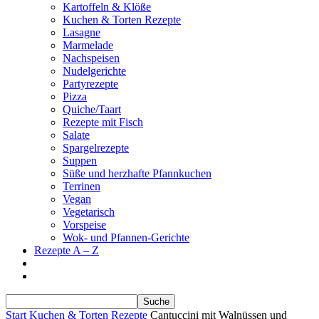
Kartoffeln & Klöße
Kuchen & Torten Rezepte
Lasagne
Marmelade
Nachspeisen
Nudelgerichte
Partyrezepte
Pizza
Quiche/Taart
Rezepte mit Fisch
Salate
Spargelrezepte
Suppen
Süße und herzhafte Pfannkuchen
Terrinen
Vegan
Vegetarisch
Vorspeise
Wok- und Pfannen-Gerichte
Rezepte A – Z
Start
Kuchen & Torten Rezepte
Cantuccini mit Walnüssen und