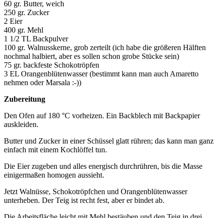
60 gr. Butter, weich
250 gr. Zucker
2 Eier
400 gr. Mehl
1 1/2 TL Backpulver
100 gr. Walnusskerne, grob zerteilt (ich habe die größeren Hälften
nochmal halbiert, aber es sollen schon grobe Stücke sein)
75 gr. backfeste Schokotröpfen
3 EL Orangenblütenwasser (bestimmt kann man auch Amaretto
nehmen oder Marsala :-))
Zubereitung
Den Ofen auf 180 °C vorheizen. Ein Backblech mit Backpapier
auskleiden.
Butter und Zucker in einer Schüssel glatt rühren; das kann man ganz
einfach mit einem Kochlöffel tun.
Die Eier zugeben und alles energisch durchrühren, bis die Masse
einigermaßen homogen aussieht.
Jetzt Walnüsse, Schokotröpfchen und Orangenblütenwasser
unterheben. Der Teig ist recht fest, aber er bindet ab.
Die Arbeitsfläche leicht mit Mehl bestäuben und den Teig in drei