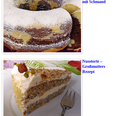
mit Schmand
Nusstorte –
Großmutters
Rezept