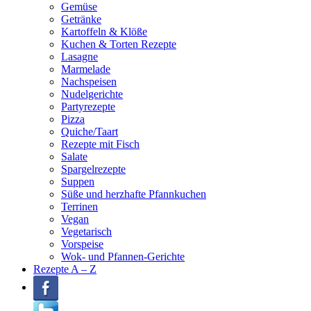
Gemüse
Getränke
Kartoffeln & Klöße
Kuchen & Torten Rezepte
Lasagne
Marmelade
Nachspeisen
Nudelgerichte
Partyrezepte
Pizza
Quiche/Taart
Rezepte mit Fisch
Salate
Spargelrezepte
Suppen
Süße und herzhafte Pfannkuchen
Terrinen
Vegan
Vegetarisch
Vorspeise
Wok- und Pfannen-Gerichte
Rezepte A – Z