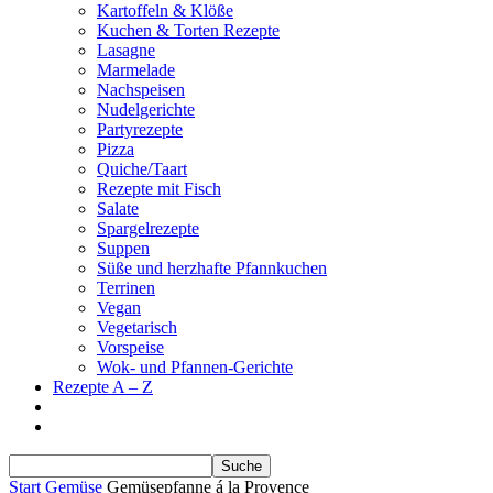
Kartoffeln & Klöße
Kuchen & Torten Rezepte
Lasagne
Marmelade
Nachspeisen
Nudelgerichte
Partyrezepte
Pizza
Quiche/Taart
Rezepte mit Fisch
Salate
Spargelrezepte
Suppen
Süße und herzhafte Pfannkuchen
Terrinen
Vegan
Vegetarisch
Vorspeise
Wok- und Pfannen-Gerichte
Rezepte A – Z
Start
Gemüse
Gemüsepfanne á la Provence