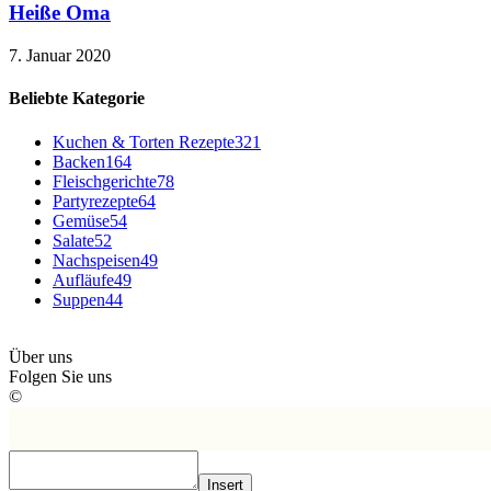
Heiße Oma
7. Januar 2020
Beliebte Kategorie
Kuchen & Torten Rezepte
321
Backen
164
Fleischgerichte
78
Partyrezepte
64
Gemüse
54
Salate
52
Nachspeisen
49
Aufläufe
49
Suppen
44
Über uns
Folgen Sie uns
©
Insert