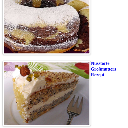
Nusstorte –
Großmutters
Rezept