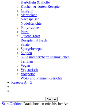
Kartoffeln & Klöße
Kuchen & Torten Rezepte
Lasagne
Marmelade
Nachspeisen
Nudelgerichte
Partyrezepte
Pizza
Quiche/Taart
Rezepte mit Fisch
Salate
Spargelrezepte
Suppen
Süße und herzhafte Pfannkuchen
Terrinen
Vegan
Vegetarisch
Vorspeise
Wok- und Pfannen-Gerichte
Rezepte A – Z
Start
Geflügel
Brathähnchen griechischer Art