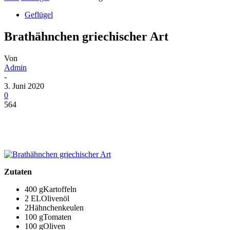
Geflügel
Brathähnchen griechischer Art
Von
Admin
-
3. Juni 2020
0
564
Zutaten
400 gKartoffeln
2 ELOlivenöl
2Hähnchenkeulen
100 gTomaten
100 gOliven