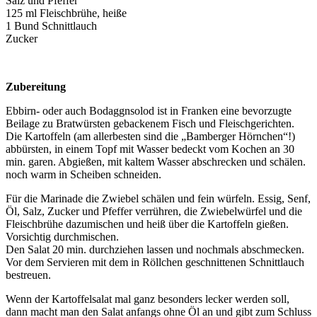
Salz und Pfeffer
125 ml Fleischbrühe, heiße
1 Bund Schnittlauch
Zucker
Zubereitung
Ebbirn- oder auch Bodaggnsolod ist in Franken eine bevorzugte
Beilage zu Bratwürsten gebackenem Fisch und Fleischgerichten.
Die Kartoffeln (am allerbesten sind die „Bamberger Hörnchen“!)
abbürsten, in einem Topf mit Wasser bedeckt vom Kochen an 30
min. garen. Abgießen, mit kaltem Wasser abschrecken und schälen.
noch warm in Scheiben schneiden.
Für die Marinade die Zwiebel schälen und fein würfeln. Essig, Senf,
Öl, Salz, Zucker und Pfeffer verrühren, die Zwiebelwürfel und die
Fleischbrühe dazumischen und heiß über die Kartoffeln gießen.
Vorsichtig durchmischen.
Den Salat 20 min. durchziehen lassen und nochmals abschmecken.
Vor dem Servieren mit dem in Röllchen geschnittenen Schnittlauch
bestreuen.
Wenn der Kartoffelsalat mal ganz besonders lecker werden soll,
dann macht man den Salat anfangs ohne Öl an und gibt zum Schluss