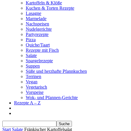
Kartoffeln & Klöße
Kuchen & Torten Rezepte
Lasagne
Marmelade
Nachspeisen
Nudelgerichte
Partyrezepte
Pizza
Quiche/Taart
Rezepte mit Fisch
Salate
Spargelrezepte
Suppen
Süße und herzhafte Pfannkuchen
Terrinen
Vegan
Vegetarisch
Vorspeise
Wok- und Pfannen-Gerichte
Rezepte A – Z
Start
Salate
Fränkischer Kartoffelsalat