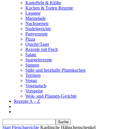
Kartoffeln & Klöße
Kuchen & Torten Rezepte
Lasagne
Marmelade
Nachspeisen
Nudelgerichte
Partyrezepte
Pizza
Quiche/Taart
Rezepte mit Fisch
Salate
Spargelrezepte
Suppen
Süße und herzhafte Pfannkuchen
Terrinen
Vegan
Vegetarisch
Vorspeise
Wok- und Pfannen-Gerichte
Rezepte A – Z
Start
Fleischgerichte
Karibische Hähnchenschenkel