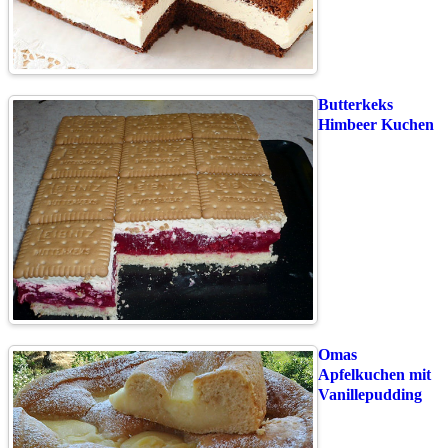
Butterkeks
Himbeer Kuchen
Omas
Apfelkuchen mit
Vanillepudding