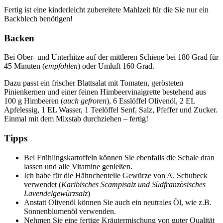
Fertig ist eine kinderleicht zubereitete Mahlzeit für die Sie nur ein
Backblech benötigen!
Backen
Bei Ober- und Unterhitze auf der mittleren Schiene bei 180 Grad für
45 Minuten (
empfohlen
) oder Umluft 160 Grad.
Dazu passt ein frischer Blattsalat mit Tomaten, gerösteten
Pinienkernen und einer feinen Himbeervinaigrette bestehend aus
100 g Himbeeren (
auch gefroren
), 6 Esslöffel Olivenöl, 2 EL
Apfelessig, 1 EL Wasser, 1 Teelöffel Senf, Salz, Pfeffer und Zucker.
Einmal mit dem Mixstab durchziehen – fertig!
Tipps
Bei Frühlingskartoffeln können Sie ebenfalls die Schale dran
lassen und alle Vitamine genießen.
Ich habe für die Hähnchenteile Gewürze von A. Schubeck
verwendet (
Karibisches Scampisalz und Südfranzösisches
Lavendelgewürzsalz
)
Anstatt Olivenöl können Sie auch ein neutrales Öl, wie z.B.
Sonnenblumenöl verwenden.
Nehmen Sie eine fertige Kräutermischung von guter Qualität