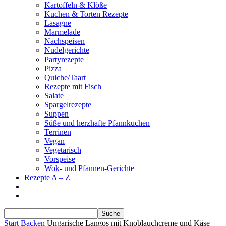
Kartoffeln & Klöße
Kuchen & Torten Rezepte
Lasagne
Marmelade
Nachspeisen
Nudelgerichte
Partyrezepte
Pizza
Quiche/Taart
Rezepte mit Fisch
Salate
Spargelrezepte
Suppen
Süße und herzhafte Pfannkuchen
Terrinen
Vegan
Vegetarisch
Vorspeise
Wok- und Pfannen-Gerichte
Rezepte A – Z
Start
Backen
Ungarische Langos mit Knoblauchcreme und Käse