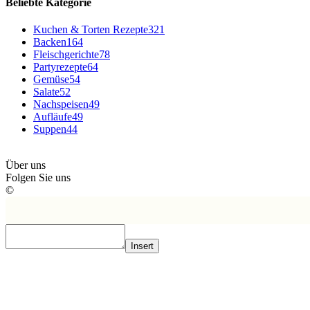
Beliebte Kategorie
Kuchen & Torten Rezepte
321
Backen
164
Fleischgerichte
78
Partyrezepte
64
Gemüse
54
Salate
52
Nachspeisen
49
Aufläufe
49
Suppen
44
Über uns
Folgen Sie uns
©
Insert