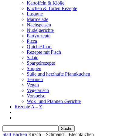
Kartoffeln & Klöße
Kuchen & Torten Rezepte
Lasagne
Marmelade
Nachspeisen
Nudelgerichte
Partyrezepte
Pizza
Quiche/Taart
Rezepte mit Fisch
Salate
Spargelrezepte
Suppen
Süße und herzhafte Pfannkuchen
Terrinen
Vegan
Vegetarisch
Vorspeise
Wok- und Pfannen-Gerichte
Rezepte A – Z
Start
Backen
Kirsch – Schmand – Blechkuchen