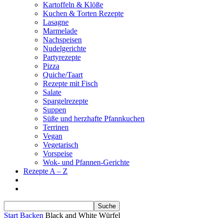
Kartoffeln & Klöße
Kuchen & Torten Rezepte
Lasagne
Marmelade
Nachspeisen
Nudelgerichte
Partyrezepte
Pizza
Quiche/Taart
Rezepte mit Fisch
Salate
Spargelrezepte
Suppen
Süße und herzhafte Pfannkuchen
Terrinen
Vegan
Vegetarisch
Vorspeise
Wok- und Pfannen-Gerichte
Rezepte A – Z
Start
Backen
Black and White Würfel