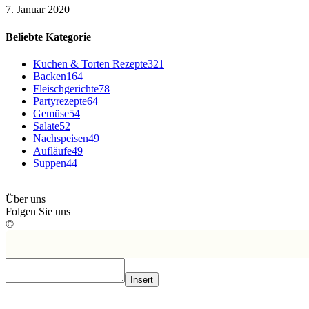
7. Januar 2020
Beliebte Kategorie
Kuchen & Torten Rezepte
321
Backen
164
Fleischgerichte
78
Partyrezepte
64
Gemüse
54
Salate
52
Nachspeisen
49
Aufläufe
49
Suppen
44
Über uns
Folgen Sie uns
©
Insert