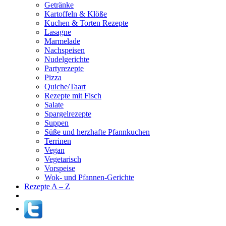
Getränke
Kartoffeln & Klöße
Kuchen & Torten Rezepte
Lasagne
Marmelade
Nachspeisen
Nudelgerichte
Partyrezepte
Pizza
Quiche/Taart
Rezepte mit Fisch
Salate
Spargelrezepte
Suppen
Süße und herzhafte Pfannkuchen
Terrinen
Vegan
Vegetarisch
Vorspeise
Wok- und Pfannen-Gerichte
Rezepte A – Z