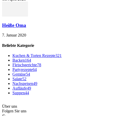
Heiße Oma
7. Januar 2020
Beliebte Kategorie
Kuchen & Torten Rezepte
321
Backen
164
Fleischgerichte
78
Partyrezepte
64
Gemüse
54
Salate
52
Nachspeisen
49
Aufläufe
49
Suppen
44
Über uns
Folgen Sie uns
©