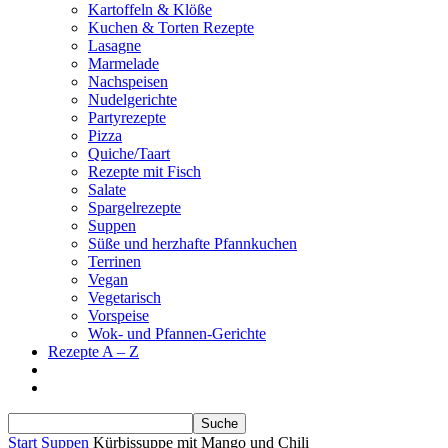
Kartoffeln & Klöße
Kuchen & Torten Rezepte
Lasagne
Marmelade
Nachspeisen
Nudelgerichte
Partyrezepte
Pizza
Quiche/Taart
Rezepte mit Fisch
Salate
Spargelrezepte
Suppen
Süße und herzhafte Pfannkuchen
Terrinen
Vegan
Vegetarisch
Vorspeise
Wok- und Pfannen-Gerichte
Rezepte A – Z
Start
Suppen
Kürbissuppe mit Mango und Chili