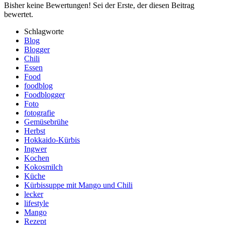
Bisher keine Bewertungen! Sei der Erste, der diesen Beitrag
bewertet.
Schlagworte
Blog
Blogger
Chili
Essen
Food
foodblog
Foodblogger
Foto
fotografie
Gemüsebrühe
Herbst
Hokkaido-Kürbis
Ingwer
Kochen
Kokosmilch
Küche
Kürbissuppe mit Mango und Chili
lecker
lifestyle
Mango
Rezept