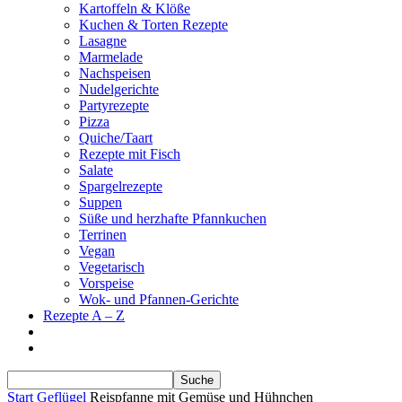
Kartoffeln & Klöße
Kuchen & Torten Rezepte
Lasagne
Marmelade
Nachspeisen
Nudelgerichte
Partyrezepte
Pizza
Quiche/Taart
Rezepte mit Fisch
Salate
Spargelrezepte
Suppen
Süße und herzhafte Pfannkuchen
Terrinen
Vegan
Vegetarisch
Vorspeise
Wok- und Pfannen-Gerichte
Rezepte A – Z
Start
Geflügel
Reispfanne mit Gemüse und Hühnchen