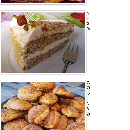
Nusstorte
–
Großmutters
Rezept
Zarte
Zimt-
Kekse
–
Nur
3
Zutaten