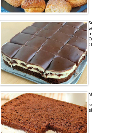
Schoko
Schnitte
mit
Creme
(Tassenrezept)
Milchschnittenkuche
–
sehr
einfach