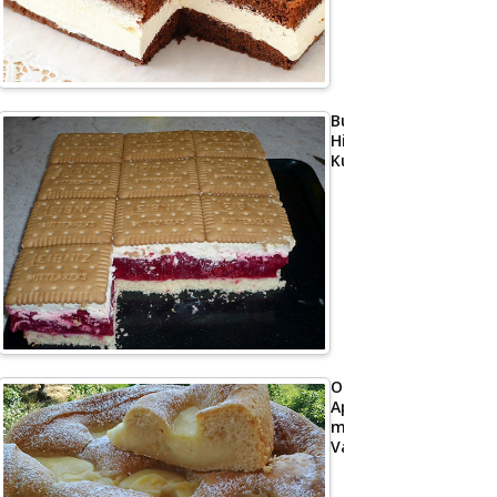
Butterkeks
Himbeer
Kuchen
Omas
Apfelkuchen
mit
Vanillepudding