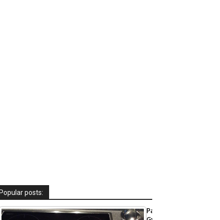
Popular posts:
Party-
Gyrossuppe