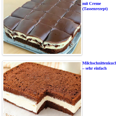
mit Creme
(Tassenrezept)
Milchschnittenkuc
– sehr einfach