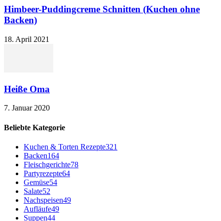
Himbeer-Puddingcreme Schnitten (Kuchen ohne
Backen)
18. April 2021
Heiße Oma
7. Januar 2020
Beliebte Kategorie
Kuchen & Torten Rezepte
321
Backen
164
Fleischgerichte
78
Partyrezepte
64
Gemüse
54
Salate
52
Nachspeisen
49
Aufläufe
49
Suppen
44