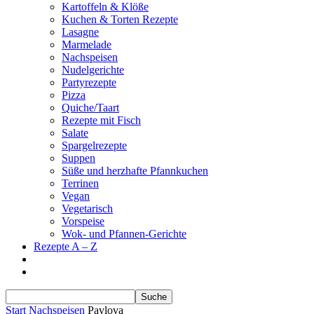
Kartoffeln & Klöße
Kuchen & Torten Rezepte
Lasagne
Marmelade
Nachspeisen
Nudelgerichte
Partyrezepte
Pizza
Quiche/Taart
Rezepte mit Fisch
Salate
Spargelrezepte
Suppen
Süße und herzhafte Pfannkuchen
Terrinen
Vegan
Vegetarisch
Vorspeise
Wok- und Pfannen-Gerichte
Rezepte A – Z
Start
Nachspeisen
Pavlova