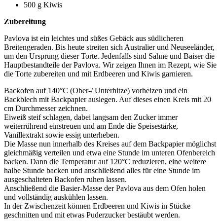
500 g Kiwis
Zubereitung
Pavlova ist ein leichtes und süßes Gebäck aus südlicheren
Breitengeraden. Bis heute streiten sich Australier und Neuseeländer,
um den Ursprung dieser Torte. Jedenfalls sind Sahne und Baiser die
Hauptbestandteile der Pavlova. Wir zeigen Ihnen im Rezept, wie Sie
die Torte zubereiten und mit Erdbeeren und Kiwis garnieren.
Backofen auf 140°C (Ober-/ Unterhitze) vorheizen und ein
Backblech mit Backpapier auslegen. Auf dieses einen Kreis mit 20
cm Durchmesser zeichnen.
Eiweiß steif schlagen, dabei langsam den Zucker immer
weiterrührend einstreuen und am Ende die Speisestärke,
Vanillextrakt sowie essig unterheben.
Die Masse nun innerhalb des Kreises auf dem Backpapier möglichst
gleichmäßig verteilen und etwa eine Stunde im unteren Ofenbereich
backen. Dann die Temperatur auf 120°C reduzieren, eine weitere
halbe Stunde backen und anschließend alles für eine Stunde im
ausgeschalteten Backofen ruhen lassen.
Anschließend die Basier-Masse der Pavlova aus dem Ofen holen
und vollständig auskühlen lassen.
In der Zwischenzeit können Erdbeeren und Kiwis in Stücke
geschnitten und mit etwas Puderzucker bestäubt werden.