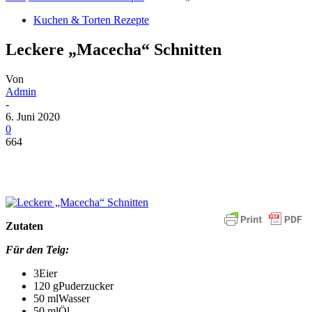
Kuchen & Torten Rezepte
Leckere „Macecha“ Schnitten
Von
Admin
-
6. Juni 2020
0
664
Zutaten
Für den Teig:
3Eier
120 gPuderzucker
50 mlWasser
50 mlÖl