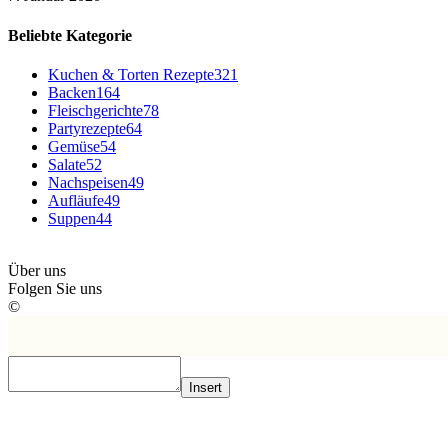
Beliebte Kategorie
Kuchen & Torten Rezepte
321
Backen
164
Fleischgerichte
78
Partyrezepte
64
Gemüse
54
Salate
52
Nachspeisen
49
Aufläufe
49
Suppen
44
Über uns
Folgen Sie uns
©
Insert