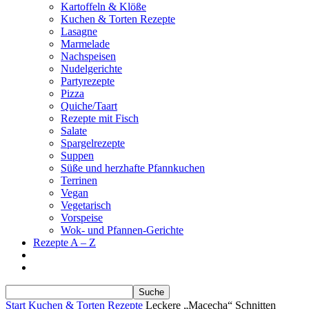
Kartoffeln & Klöße
Kuchen & Torten Rezepte
Lasagne
Marmelade
Nachspeisen
Nudelgerichte
Partyrezepte
Pizza
Quiche/Taart
Rezepte mit Fisch
Salate
Spargelrezepte
Suppen
Süße und herzhafte Pfannkuchen
Terrinen
Vegan
Vegetarisch
Vorspeise
Wok- und Pfannen-Gerichte
Rezepte A – Z
Start
Kuchen & Torten Rezepte
Leckere „Macecha“ Schnitten