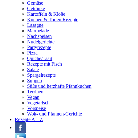
Gemüse
Getränke
Kartoffeln & Klöße
Kuchen & Torten Rezepte
Lasagne
Marmelade
Nachspeisen
Nudelgerichte
Partyrezepte
Pizza
Quiche/Taart
Rezepte mit Fisch
Salate
Spargelrezepte
Suppen
Süße und herzhafte Pfannkuchen
Terrinen
Vegan
Vegetarisch
Vorspeise
Wok- und Pfannen-Gerichte
Rezepte A – Z