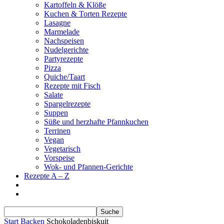
Kartoffeln & Klöße
Kuchen & Torten Rezepte
Lasagne
Marmelade
Nachspeisen
Nudelgerichte
Partyrezepte
Pizza
Quiche/Taart
Rezepte mit Fisch
Salate
Spargelrezepte
Suppen
Süße und herzhafte Pfannkuchen
Terrinen
Vegan
Vegetarisch
Vorspeise
Wok- und Pfannen-Gerichte
Rezepte A – Z
Start
Backen
Schokoladenbiskuit