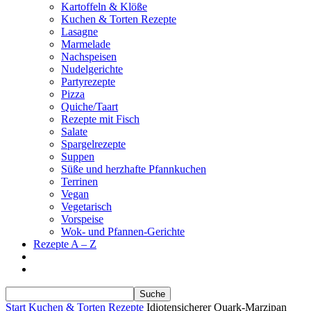
Kartoffeln & Klöße
Kuchen & Torten Rezepte
Lasagne
Marmelade
Nachspeisen
Nudelgerichte
Partyrezepte
Pizza
Quiche/Taart
Rezepte mit Fisch
Salate
Spargelrezepte
Suppen
Süße und herzhafte Pfannkuchen
Terrinen
Vegan
Vegetarisch
Vorspeise
Wok- und Pfannen-Gerichte
Rezepte A – Z
Start
Kuchen & Torten Rezepte
Idiotensicherer Quark-Marzipan