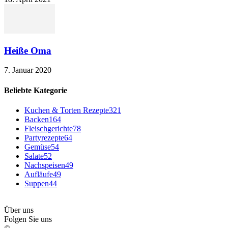
Heiße Oma
7. Januar 2020
Beliebte Kategorie
Kuchen & Torten Rezepte
321
Backen
164
Fleischgerichte
78
Partyrezepte
64
Gemüse
54
Salate
52
Nachspeisen
49
Aufläufe
49
Suppen
44
Über uns
Folgen Sie uns