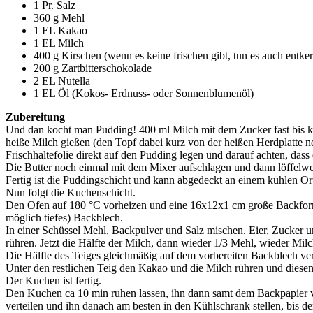
1 Pr. Salz
360 g Mehl
1 EL Kakao
1 EL Milch
400 g Kirschen (wenn es keine frischen gibt, tun es auch entke
200 g Zartbitterschokolade
2 EL Nutella
1 EL Öl (Kokos- Erdnuss- oder Sonnenblumenöl)
Zubereitung
Und dan kocht man Pudding! 400 ml Milch mit dem Zucker fast bis ko
heiße Milch gießen (den Topf dabei kurz von der heißen Herdplatte 
Frischhaltefolie direkt auf den Pudding legen und darauf achten, dass
Die Butter noch einmal mit dem Mixer aufschlagen und dann löffelw
Fertig ist die Puddingschicht und kann abgedeckt an einem kühlen Ort
Nun folgt die Kuchenschicht.
Den Ofen auf 180 °C vorheizen und eine 16x12x1 cm große Backform e
möglich tiefes) Backblech.
In einer Schüssel Mehl, Backpulver und Salz mischen. Eier, Zucker u
rühren. Jetzt die Hälfte der Milch, dann wieder 1/3 Mehl, wieder Milc
Die Hälfte des Teiges gleichmäßig auf dem vorbereiten Backblech ver
Unter den restlichen Teig den Kakao und die Milch rühren und diesen 
Der Kuchen ist fertig.
Den Kuchen ca 10 min ruhen lassen, ihn dann samt dem Backpapier 
verteilen und ihn danach am besten in den Kühlschrank stellen, bis de