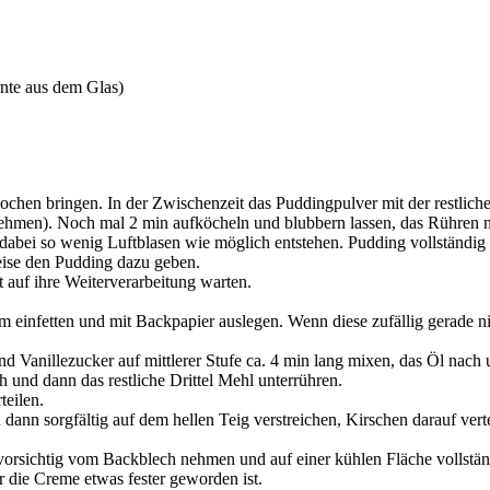
rnte aus dem Glas)
chen bringen. In der Zwischenzeit das Puddingpulver mit der restlich
nehmen). Noch mal 2 min aufköcheln und blubbern lassen, das Rühren n
 dabei so wenig Luftblasen wie möglich entstehen. Pudding vollständig (
eise den Pudding dazu geben.
 auf ihre Weiterverarbeitung warten.
infetten und mit Backpapier auslegen. Wenn diese zufällig gerade nic
nd Vanillezucker auf mittlerer Stufe ca. 4 min lang mixen, das Öl nac
h und dann das restliche Drittel Mehl unterrühren.
teilen.
dann sorgfältig auf dem hellen Teig verstreichen, Kirschen darauf vert
vorsichtig vom Backblech nehmen und auf einer kühlen Fläche vollstä
r die Creme etwas fester geworden ist.