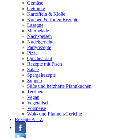
Gemüse
Getränke
Kartoffeln & Klöße
Kuchen & Torten Rezepte
Lasagne
Marmelade
Nachspeisen
Nudelgerichte
Partyrezepte
Pizza
Quiche/Taart
Rezepte mit Fisch
Salate
Spargelrezepte
Suppen
Süße und herzhafte Pfannkuchen
Terrinen
Vegan
Vegetarisch
Vorspeise
Wok- und Pfannen-Gerichte
Rezepte A – Z