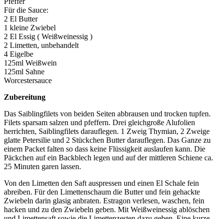
Pfeffer
Für die Sauce:
2 El Butter
1 kleine Zwiebel
2 El Essig ( Weißweinessig )
2 Limetten, unbehandelt
4 Eigelbe
125ml Weißwein
125ml Sahne
Worcestersauce
Zubereitung
Das Saiblingfilets von beiden Seiten abbrausen und trocken tupfen.
Filets sparsam salzen und pfeffern. Drei gleichgroße Alufolien
herrichten, Saiblingfilets darauflegen. 1 Zweig Thymian, 2 Zweige
glatte Petersilie und 2 Stückchen Butter darauflegen. Das Ganze zu
einem Packet falten so dass keine Flüssigkeit auslaufen kann. Die
Päckchen auf ein Backblech legen und auf der mittleren Schiene ca.
25 Minuten garen lassen.
Von den Limetten den Saft auspressen und einen El Schale fein
abreiben. Für den Limettenschaum die Butter und fein gehackte
Zwiebeln darin glasig anbraten. Estragon verlesen, waschen, fein
hacken und zu den Zwiebeln geben. Mit Weißweinessig ablöschen
und Limettensaft sowie die Limettenzesten dazu geben. Eine kurze