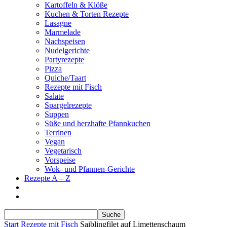
Kartoffeln & Klöße
Kuchen & Torten Rezepte
Lasagne
Marmelade
Nachspeisen
Nudelgerichte
Partyrezepte
Pizza
Quiche/Taart
Rezepte mit Fisch
Salate
Spargelrezepte
Suppen
Süße und herzhafte Pfannkuchen
Terrinen
Vegan
Vegetarisch
Vorspeise
Wok- und Pfannen-Gerichte
Rezepte A – Z
Start
Rezepte mit Fisch
Saiblingfilet auf Limettenschaum