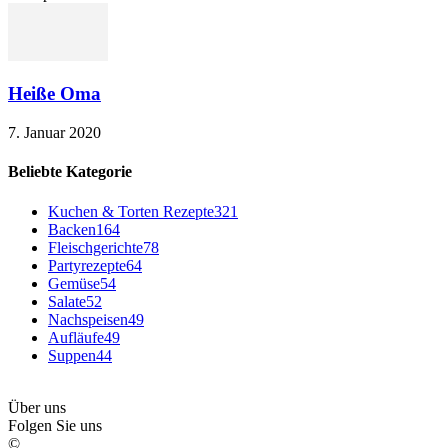
Heiße Oma
7. Januar 2020
Beliebte Kategorie
Kuchen & Torten Rezepte
321
Backen
164
Fleischgerichte
78
Partyrezepte
64
Gemüse
54
Salate
52
Nachspeisen
49
Aufläufe
49
Suppen
44
Über uns
Folgen Sie uns
©