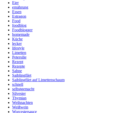
Eier
ernährung
Essen
Estragon
Food
foodblog
Foodblogger
homemade
Küche
lecker
lifestyle
Limetten
Petersilie
Rezept
Rezepte
Sahne
Saiblingfilet
Saiblingfilet auf Limettenschaum
schnell
selbstgemacht
Silvester
Thymian
Weihnachten
Weißwein
Worcestersauce