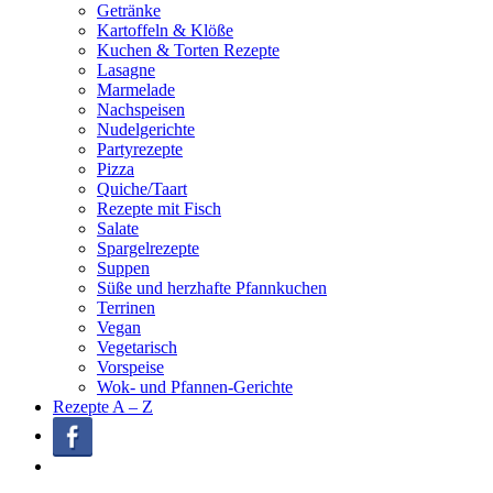
Getränke
Kartoffeln & Klöße
Kuchen & Torten Rezepte
Lasagne
Marmelade
Nachspeisen
Nudelgerichte
Partyrezepte
Pizza
Quiche/Taart
Rezepte mit Fisch
Salate
Spargelrezepte
Suppen
Süße und herzhafte Pfannkuchen
Terrinen
Vegan
Vegetarisch
Vorspeise
Wok- und Pfannen-Gerichte
Rezepte A – Z