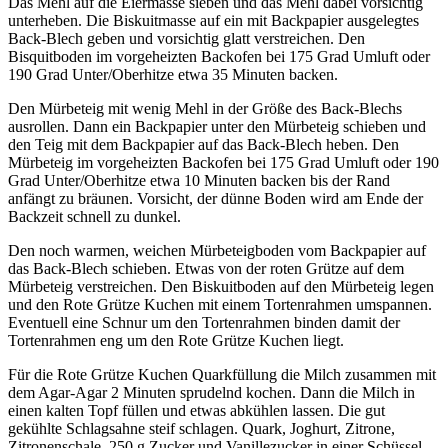
Das Mehl auf die Eiermasse sieben und das Mehl dabei vorsichtig
unterheben. Die Biskuitmasse auf ein mit Backpapier ausgelegtes
Back-Blech geben und vorsichtig glatt verstreichen. Den
Bisquitboden im vorgeheizten Backofen bei 175 Grad Umluft oder
190 Grad Unter/Oberhitze etwa 35 Minuten backen.
Den Mürbeteig mit wenig Mehl in der Größe des Back-Blechs
ausrollen. Dann ein Backpapier unter den Mürbeteig schieben und
den Teig mit dem Backpapier auf das Back-Blech heben. Den
Mürbeteig im vorgeheizten Backofen bei 175 Grad Umluft oder 190
Grad Unter/Oberhitze etwa 10 Minuten backen bis der Rand
anfängt zu bräunen. Vorsicht, der dünne Boden wird am Ende der
Backzeit schnell zu dunkel.
Den noch warmen, weichen Mürbeteigboden vom Backpapier auf
das Back-Blech schieben. Etwas von der roten Grütze auf dem
Mürbeteig verstreichen. Den Biskuitboden auf den Mürbeteig legen
und den Rote Grütze Kuchen mit einem Tortenrahmen umspannen.
Eventuell eine Schnur um den Tortenrahmen binden damit der
Tortenrahmen eng um den Rote Grütze Kuchen liegt.
Für die Rote Grütze Kuchen Quarkfüllung die Milch zusammen mit
dem Agar-Agar 2 Minuten sprudelnd kochen. Dann die Milch in
einen kalten Topf füllen und etwas abkühlen lassen. Die gut
gekühlte Schlagsahne steif schlagen. Quark, Joghurt, Zitrone,
Zitronenschale, 250 g Zucker und Vanillezucker in einer Schüssel