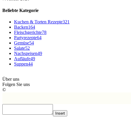
Beliebte Kategorie
Kuchen & Torten Rezepte
321
Backen
164
Fleischgerichte
78
Partyrezepte
64
Gemüse
54
Salate
52
Nachspeisen
49
Aufläufe
49
Suppen
44
Über uns
Folgen Sie uns
©
Insert