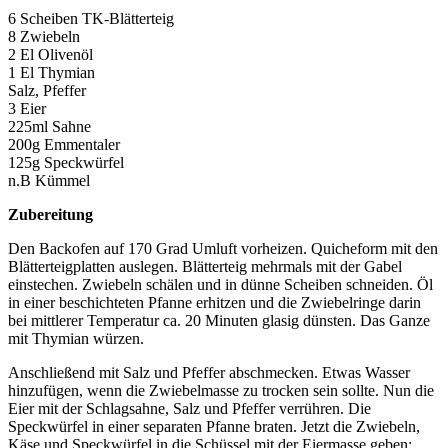
6 Scheiben TK-Blätterteig
8 Zwiebeln
2 El Olivenöl
1 El Thymian
Salz, Pfeffer
3 Eier
225ml Sahne
200g Emmentaler
125g Speckwürfel
n.B Kümmel
Zubereitung
Den Backofen auf 170 Grad Umluft vorheizen. Quicheform mit den
Blätterteigplatten auslegen. Blätterteig mehrmals mit der Gabel
einstechen. Zwiebeln schälen und in dünne Scheiben schneiden. Öl
in einer beschichteten Pfanne erhitzen und die Zwiebelringe darin
bei mittlerer Temperatur ca. 20 Minuten glasig dünsten. Das Ganze
mit Thymian würzen.
Anschließend mit Salz und Pfeffer abschmecken. Etwas Wasser
hinzufügen, wenn die Zwiebelmasse zu trocken sein sollte. Nun die
Eier mit der Schlagsahne, Salz und Pfeffer verrühren. Die
Speckwürfel in einer separaten Pfanne braten. Jetzt die Zwiebeln,
Käse und Speckwürfel in die Schüssel mit der Eiermasse geben: