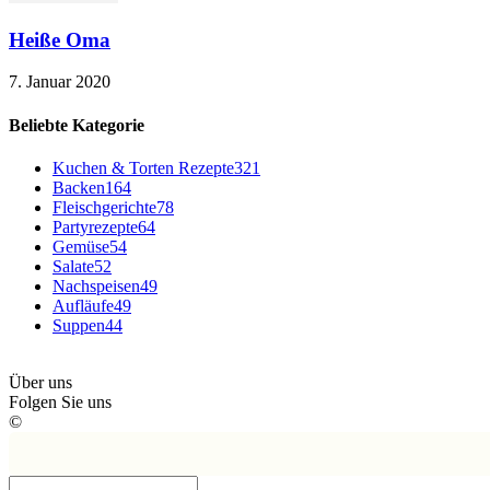
Heiße Oma
7. Januar 2020
Beliebte Kategorie
Kuchen & Torten Rezepte
321
Backen
164
Fleischgerichte
78
Partyrezepte
64
Gemüse
54
Salate
52
Nachspeisen
49
Aufläufe
49
Suppen
44
Über uns
Folgen Sie uns
©