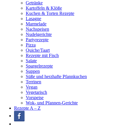
Getränke
Kartoffeln & Klöße
Kuchen & Torten Rezepte
Lasagne
Marmelade
Nachspeisen
Nudelgerichte
Partyrezepte
Pizza
Quiche/Taart
Rezepte mit Fisch
Salate
Spargelrezepte
Suppen
Süße und herzhafte Pfannkuchen
Terrinen
Vegan
Vegetarisch
Vorspeise
Wok- und Pfannen-Gerichte
Rezepte A – Z