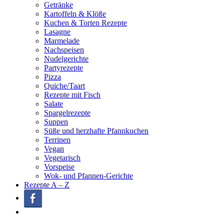
Getränke
Kartoffeln & Klöße
Kuchen & Torten Rezepte
Lasagne
Marmelade
Nachspeisen
Nudelgerichte
Partyrezepte
Pizza
Quiche/Taart
Rezepte mit Fisch
Salate
Spargelrezepte
Suppen
Süße und herzhafte Pfannkuchen
Terrinen
Vegan
Vegetarisch
Vorspeise
Wok- und Pfannen-Gerichte
Rezepte A – Z