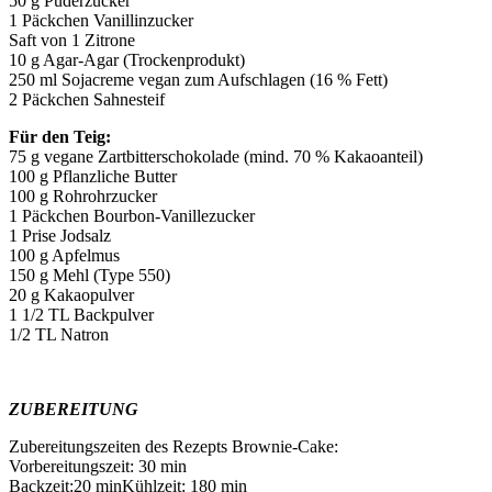
50 g Puderzucker
1 Päckchen Vanillinzucker
Saft von 1 Zitrone
10 g Agar-Agar (Trockenprodukt)
250 ml Sojacreme vegan zum Aufschlagen (16 % Fett)
2 Päckchen Sahnesteif
Für den Teig:
75 g vegane Zartbitterschokolade (mind. 70 % Kakaoanteil)
100 g Pflanzliche Butter
100 g Rohrohrzucker
1 Päckchen Bourbon-Vanillezucker
1 Prise Jodsalz
100 g Apfelmus
150 g Mehl (Type 550)
20 g Kakaopulver
1 1/2 TL Backpulver
1/2 TL Natron
ZUBEREITUNG
Zubereitungszeiten des Rezepts Brownie-Cake:
Vorbereitungszeit: 30 min
Backzeit:20 minKühlzeit: 180 min