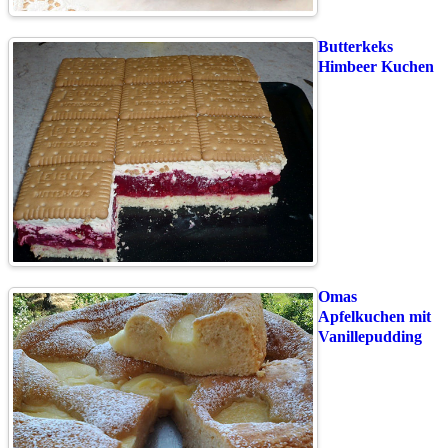
Butterkeks
Himbeer Kuchen
Omas
Apfelkuchen mit
Vanillepudding