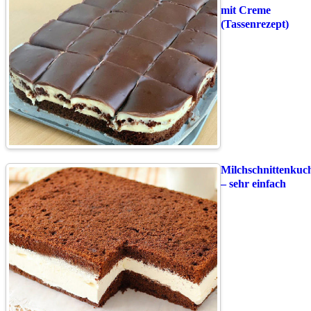
mit Creme
(Tassenrezept)
Milchschnittenkuc
– sehr einfach