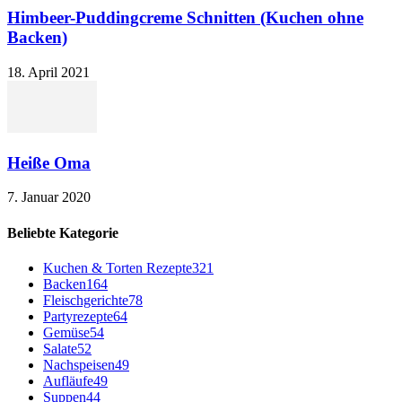
Himbeer-Puddingcreme Schnitten (Kuchen ohne
Backen)
18. April 2021
Heiße Oma
7. Januar 2020
Beliebte Kategorie
Kuchen & Torten Rezepte
321
Backen
164
Fleischgerichte
78
Partyrezepte
64
Gemüse
54
Salate
52
Nachspeisen
49
Aufläufe
49
Suppen
44