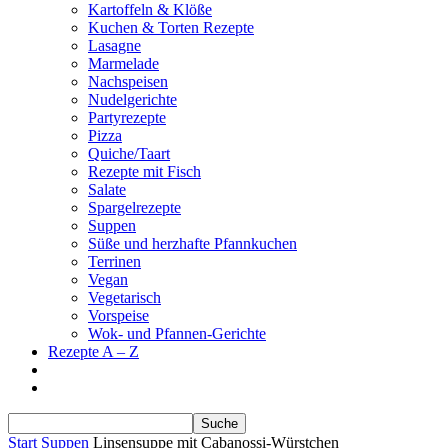
Kartoffeln & Klöße
Kuchen & Torten Rezepte
Lasagne
Marmelade
Nachspeisen
Nudelgerichte
Partyrezepte
Pizza
Quiche/Taart
Rezepte mit Fisch
Salate
Spargelrezepte
Suppen
Süße und herzhafte Pfannkuchen
Terrinen
Vegan
Vegetarisch
Vorspeise
Wok- und Pfannen-Gerichte
Rezepte A – Z
Start
Suppen
Linsensuppe mit Cabanossi-Würstchen