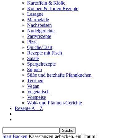
Kartoffeln & Klöße
Kuchen & Torten Rezepte
Lasagne
Marmelade
Nachspeisen
Nudelgerichte
Partyrezepte
Pizza
Quiche/Taart
Rezepte mit Fisch
Salate
Spargelrezepte
Suppen
Süße und herzhafte Pfannkuchen
Terrinen
Vegan
Vegetarisch
Vorspeise
Wok- und Pfannen-Gerichte
Rezepte A – Z
Start
Backen
Käsestangen gebacken, ein Traum!