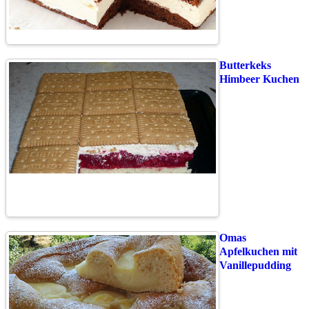
Butterkeks
Himbeer Kuchen
Omas
Apfelkuchen mit
Vanillepudding