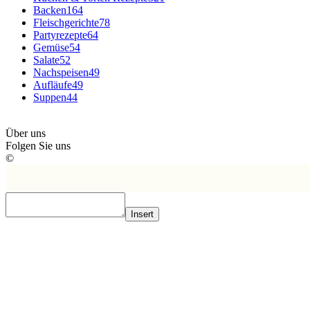
Backen
164
Fleischgerichte
78
Partyrezepte
64
Gemüse
54
Salate
52
Nachspeisen
49
Aufläufe
49
Suppen
44
Über uns
Folgen Sie uns
©
Insert