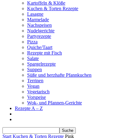
Kartoffeln & Klöße
Kuchen & Torten Rezepte
Lasagne
Marmelade
Nachspeisen
Nudelgerichte
Partyrezepte
Pizza
Quiche/Taart
Rezepte mit Fisch
Salate
Spargelrezepte
Suppen
Süße und herzhafte Pfannkuchen
Terrinen
Vegan
Vegetarisch
Vorspeise
Wok- und Pfannen-Gerichte
Rezepte A – Z
Start
Kuchen & Torten Rezepte
Pink