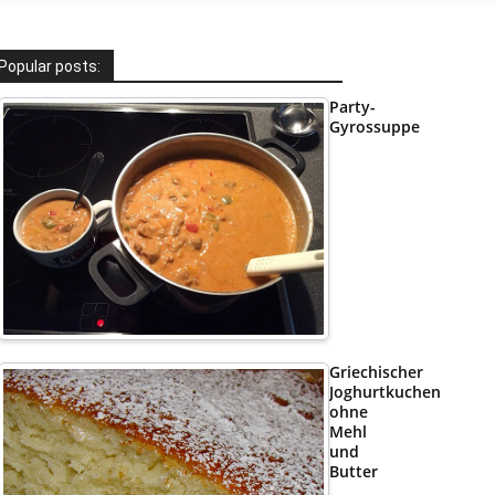
Popular posts:
Party-
Gyrossuppe
Griechischer
Joghurtkuchen
ohne
Mehl
und
Butter