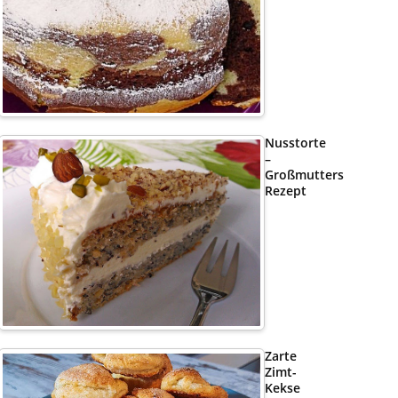
Nusstorte
–
Großmutters
Rezept
Zarte
Zimt-
Kekse