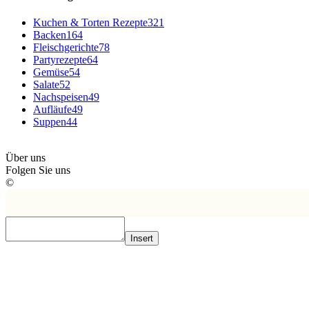
Kuchen & Torten Rezepte
321
Backen
164
Fleischgerichte
78
Partyrezepte
64
Gemüse
54
Salate
52
Nachspeisen
49
Aufläufe
49
Suppen
44
Über uns
Folgen Sie uns
©
Insert