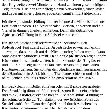
dem Hand-Rührgerät (Knethaken) etwa zwei Minuten kneten. Dann
den Teig weitere zwei Minuten von Hand zu einem geschmeidigen
Teig kneten. Nun den Strudelteig bis zur Verwendung ruhen lassen
und dabei mit einer Schüssel abdecken damit er nicht abtrocknet.
Für die Apfelstrudel-Füllung in einer Pfanne die Mandelstifte ohne
Fett leicht anrösten. Die Äpfel schälen, vierteln, entkernen und die
Viertel in dünne Scheiben schneiden. Dann alle Zutaten der
Apfelstrudel-Füllung in einer Schüssel vermischen.
Ein großes Küchentuch leicht mit Mehl bestauben. Den
Apfelstrudel-Teig zuerst auf der Arbeitsfläche soweit rechteckig
auswellen, dass er noch auf das Küchentuch gehoben werden kann
ohne dass der Strudelteig reißt. Dann den Apfelstrudel-Teig auf dem
Küchentuch auseinanderziehen, indem Sie unter den Teig fassen,
und den Strudelteig über den Handrücken vorsichtig nach allen
Richtungen dehnen. Sie können den Strudelteig auch zusammen mit
dem Handtuch ein Stück über die Tischkante schieben und sich
beim Dehnen des Teigs durch die Schwerkraft helfen lassen.
Ein Backblech mit Butter einfetten oder mit Backpapier auslegen.
Den Strudelteig dünn mit 3/4 der zerlassenen Butter einstreichen
und mit 2 Esslöffel Zucker bestreuen. Die Apfelstrudel-Füllung an
der schmalen Seite der Teigplatte in der gewünschten Form des
Strudels anhäufen. Dann den Apfelstrudel durch Anheben des
Küchentuchs zusammenrollen. Den Apfelstrudel mit dem