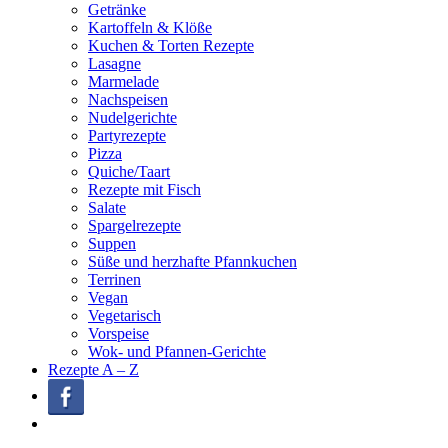
Getränke
Kartoffeln & Klöße
Kuchen & Torten Rezepte
Lasagne
Marmelade
Nachspeisen
Nudelgerichte
Partyrezepte
Pizza
Quiche/Taart
Rezepte mit Fisch
Salate
Spargelrezepte
Suppen
Süße und herzhafte Pfannkuchen
Terrinen
Vegan
Vegetarisch
Vorspeise
Wok- und Pfannen-Gerichte
Rezepte A – Z