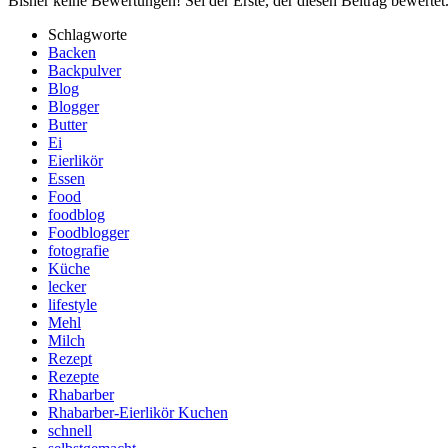
Bisher keine Bewertungen! Sei der Erste, der diesen Beitrag bewertet
Schlagworte
Backen
Backpulver
Blog
Blogger
Butter
Ei
Eierlikör
Essen
Food
foodblog
Foodblogger
fotografie
Küche
lecker
lifestyle
Mehl
Milch
Rezept
Rezepte
Rhabarber
Rhabarber-Eierlikör Kuchen
schnell