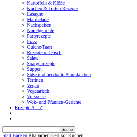
Kartoffeln & Klöße
Kuchen & Torten Rezepte
Lasagne
Marmelade
Nachspeisen
Nudelgerichte
Partyrezepte
Pizza
Quiche/Taart
Rezepte mit Fisch
Salate
Spargelrezepte
Suppen
Süße und herzhafte Pfannkuchen
Terrinen
Vegan
Vegetarisch
Vorspeise
Wok- und Pfannen-Gerichte
Rezepte A – Z
Start
Backen
Rhabarber-Eierlikör Kuchen