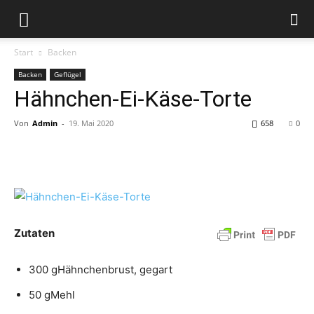
Start
Backen
Backen
Geflügel
Hähnchen-Ei-Käse-Torte
Von
Admin
-
19. Mai 2020
658
0
Zutaten
300 gHähnchenbrust, gegart
50 gMehl