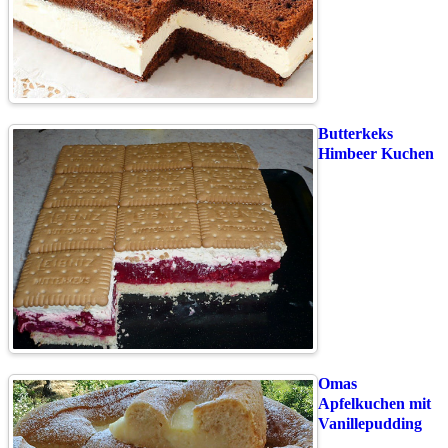
Butterkeks
Himbeer Kuchen
Omas
Apfelkuchen mit
Vanillepudding