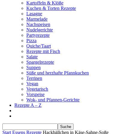
Kartoffeln & Klöße
Kuchen & Torten Rezepte
Lasagne
Marmelade
Nachspeisen
Nudelgerichte
Partyrezepte
Pizza
Quiche/Taart
Rezepte mit Fisch
Salate
Spargelrezepte
Suppen
Süße und herzhafte Pfannkuchen
Terrinen
Vegan
Vegetarisch
Vorspeise
Wok- und Pfannen-Gerichte
Rezepte A – Z
Start
Essens Rezepte
Hackbällchen in Käse-Sahne-Soße