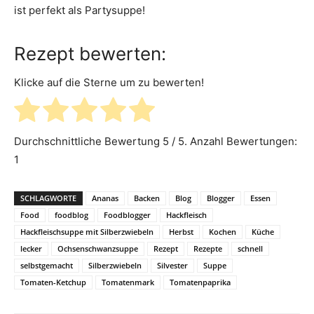
ist perfekt als Partysuppe!
Rezept bewerten:
Klicke auf die Sterne um zu bewerten!
Durchschnittliche Bewertung
5
/ 5. Anzahl Bewertungen:
1
SCHLAGWORTE
Ananas
Backen
Blog
Blogger
Essen
Food
foodblog
Foodblogger
Hackfleisch
Hackfleischsuppe mit Silberzwiebeln
Herbst
Kochen
Küche
lecker
Ochsenschwanzsuppe
Rezept
Rezepte
schnell
selbstgemacht
Silberzwiebeln
Silvester
Suppe
Tomaten-Ketchup
Tomatenmark
Tomatenpaprika