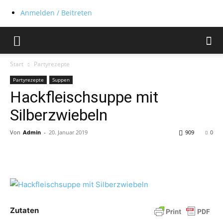
Anmelden / Beitreten
Start
Partyrezepte
Partyrezepte
Suppen
Hackfleischsuppe mit
Silberzwiebeln
Von
Admin
-
20. Januar 2019
909
0
Zutaten