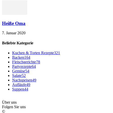
Heiße Oma
7. Januar 2020
Beliebte Kategorie
Kuchen & Torten Rezepte
321
Backen
164
Fleischgerichte
78
Partyrezepte
64
Gemüse
54
Salate
52
Nachspeisen
49
Aufläufe
49
Suppen
44
Über uns
Folgen Sie uns
©