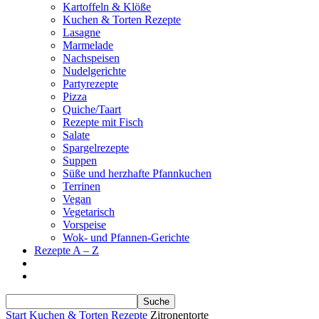
Kartoffeln & Klöße
Kuchen & Torten Rezepte
Lasagne
Marmelade
Nachspeisen
Nudelgerichte
Partyrezepte
Pizza
Quiche/Taart
Rezepte mit Fisch
Salate
Spargelrezepte
Suppen
Süße und herzhafte Pfannkuchen
Terrinen
Vegan
Vegetarisch
Vorspeise
Wok- und Pfannen-Gerichte
Rezepte A – Z
Start
Kuchen & Torten Rezepte
Zitronentorte