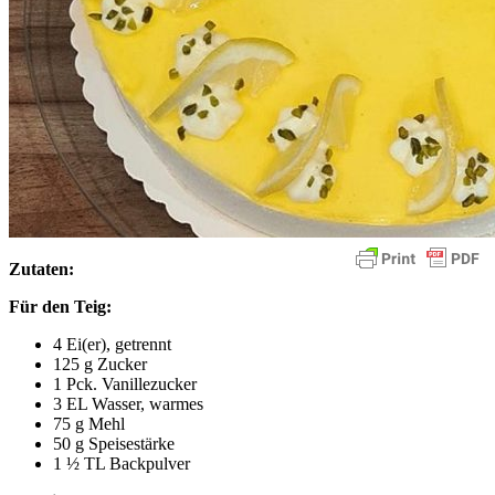
Zutaten:
Für den Teig:
4 Ei(er), getrennt
125 g Zucker
1 Pck. Vanillezucker
3 EL Wasser, warmes
75 g Mehl
50 g Speisestärke
1 ½ TL Backpulver