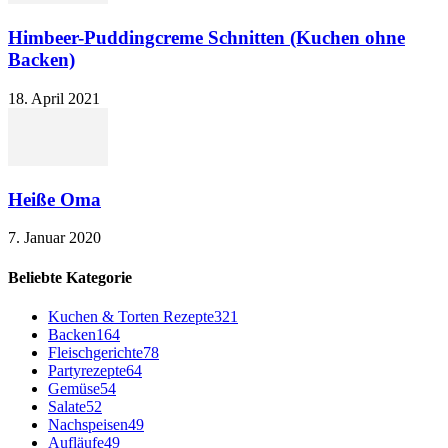
Himbeer-Puddingcreme Schnitten (Kuchen ohne
Backen)
18. April 2021
Heiße Oma
7. Januar 2020
Beliebte Kategorie
Kuchen & Torten Rezepte
321
Backen
164
Fleischgerichte
78
Partyrezepte
64
Gemüse
54
Salate
52
Nachspeisen
49
Aufläufe
49