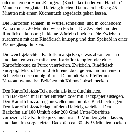
oder mit einem Hand-Rührgerät
(Knethaken) oder von Hand in 5
Minuten einen glatten Hefeteig kneten. Dann den Hefeteig 45
Minuten mit einem Küchentuch abgedeckt gehen lassen.
Die Kartoffeln schälen, in Würfel schneiden, und in kochendem
Wasser in ca. 20 Minuten weich kochen. Die Zwiebel und den
Rindfleisch knusprig in kleine Würfel schneiden. Die Zwiebeln
zusammen mit dem Rindfleisch knusprig und dem Speiseöl in einer
Pfanne glasig dünsten.
Die weichgekochten Kartoffeln abgießen, etwas abkühlen lassen,
und dann entweder mit einem Kartoffelstampfer oder einer
Kartoffelpresse zu Püree verarbeiten. Zwiebeln, Rindfleisch
knusprig, Milch, Eier und Schmand dazu geben, und mit einem
Schneebesen schaumig rühren. Dann mit Salz, Pfeffer und
Muskatnuss und bei Belieben mit Kümmel abschmecken.
Den Kartoffelpizza-Teig nochmals kurz durchkneten.
Ein Backblech
mit Butter einfetten oder mit Backpapier auslegen.
Den Kartoffelpizza-Teig auswellen und auf das Backblech legen.
Den Kartoffelpizza-Belag auf dem Hefeteig verteilen. Den
Backofen auf 180 Umluft oder 200 Grad Unter/Oberhitze
vorheizen. Die Kartoffelpizza nochmal 10 Minuten gehen lassen,
und dann im vorgeheizten Backofen ca. 30 bis 35 Minuten backen.