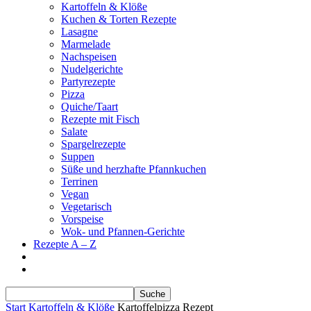
Kartoffeln & Klöße
Kuchen & Torten Rezepte
Lasagne
Marmelade
Nachspeisen
Nudelgerichte
Partyrezepte
Pizza
Quiche/Taart
Rezepte mit Fisch
Salate
Spargelrezepte
Suppen
Süße und herzhafte Pfannkuchen
Terrinen
Vegan
Vegetarisch
Vorspeise
Wok- und Pfannen-Gerichte
Rezepte A – Z
Start
Kartoffeln & Klöße
Kartoffelpizza Rezept