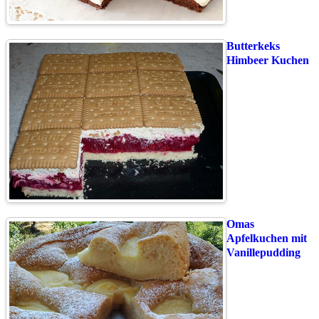
Butterkeks
Himbeer Kuchen
Omas
Apfelkuchen mit
Vanillepudding