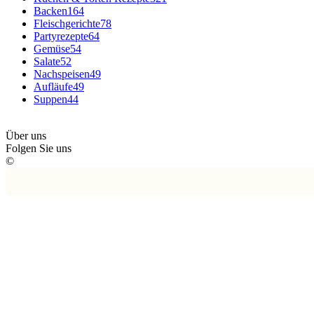
Backen
164
Fleischgerichte
78
Partyrezepte
64
Gemüse
54
Salate
52
Nachspeisen
49
Aufläufe
49
Suppen
44
Über uns
Folgen Sie uns
©