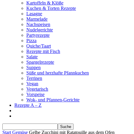
Kartoffeln & Klöße
Kuchen & Torten Rezepte
Lasagne
Marmelade
Nachspeisen
Nudelgerichte
Partyrezepte
Pizza
Quiche/Taart
Rezepte mit Fisch
Salate
Spargelrezepte
Suppen
Süße und herzhafte Pfannkuchen
Terrinen
Vegan
Vegetarisch
Vorspeise
Wok- und Pfannen-Gerichte
Rezepte A – Z
Start
Gemüse
Gelbe Zucchini mit Ratatouille aus dem Ofen