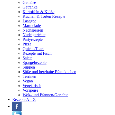
Gemüse
Getränke
Kartoffeln & Klöße
Kuchen & Torten Rezepte
Lasagne
Marmelade
Nachspeisen
Nudelgerichte
Partyrezepte
Pizza
Quiche/Taart
Rezepte mit Fisch
Salate
Spargelrezepte
Suppen
Süße und herzhafte Pfannkuchen
Terrinen
Vegan
Vegetarisch
Vorspeise
Wok- und Pfannen-Gerichte
Rezepte A – Z