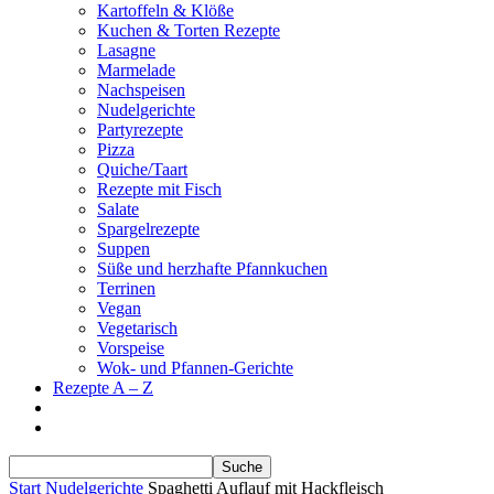
Kartoffeln & Klöße
Kuchen & Torten Rezepte
Lasagne
Marmelade
Nachspeisen
Nudelgerichte
Partyrezepte
Pizza
Quiche/Taart
Rezepte mit Fisch
Salate
Spargelrezepte
Suppen
Süße und herzhafte Pfannkuchen
Terrinen
Vegan
Vegetarisch
Vorspeise
Wok- und Pfannen-Gerichte
Rezepte A – Z
Start
Nudelgerichte
Spaghetti Auflauf mit Hackfleisch