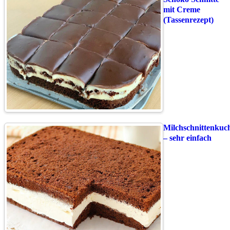
mit Creme
(Tassenrezept)
Milchschnittenkuc
– sehr einfach