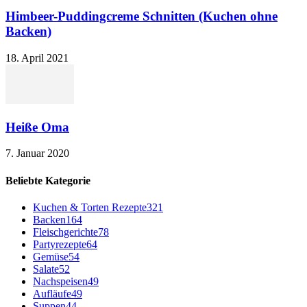
Himbeer-Puddingcreme Schnitten (Kuchen ohne
Backen)
18. April 2021
Heiße Oma
7. Januar 2020
Beliebte Kategorie
Kuchen & Torten Rezepte
321
Backen
164
Fleischgerichte
78
Partyrezepte
64
Gemüse
54
Salate
52
Nachspeisen
49
Aufläufe
49
Suppen
44