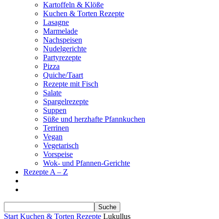
Kartoffeln & Klöße
Kuchen & Torten Rezepte
Lasagne
Marmelade
Nachspeisen
Nudelgerichte
Partyrezepte
Pizza
Quiche/Taart
Rezepte mit Fisch
Salate
Spargelrezepte
Suppen
Süße und herzhafte Pfannkuchen
Terrinen
Vegan
Vegetarisch
Vorspeise
Wok- und Pfannen-Gerichte
Rezepte A – Z
Start
Kuchen & Torten Rezepte
Lukullus