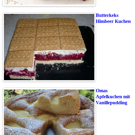
Butterkeks
Himbeer Kuchen
Omas
Apfelkuchen mit
Vanillepudding