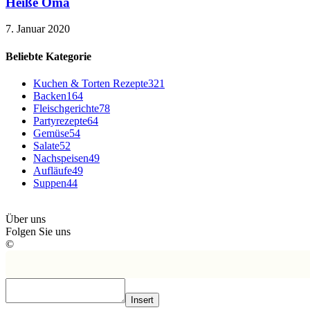
Heiße Oma
7. Januar 2020
Beliebte Kategorie
Kuchen & Torten Rezepte
321
Backen
164
Fleischgerichte
78
Partyrezepte
64
Gemüse
54
Salate
52
Nachspeisen
49
Aufläufe
49
Suppen
44
Über uns
Folgen Sie uns
©
Insert