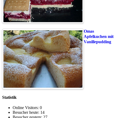
Omas
Apfelkuchen mit
Vanillepudding
Statistik
Online Visitors:
0
Besucher heute:
14
Besucher gestern:
27