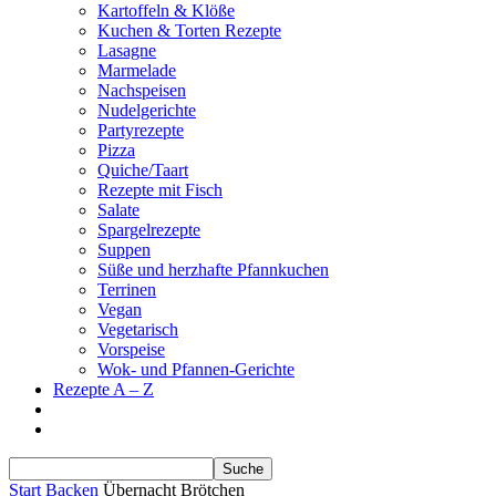
Kartoffeln & Klöße
Kuchen & Torten Rezepte
Lasagne
Marmelade
Nachspeisen
Nudelgerichte
Partyrezepte
Pizza
Quiche/Taart
Rezepte mit Fisch
Salate
Spargelrezepte
Suppen
Süße und herzhafte Pfannkuchen
Terrinen
Vegan
Vegetarisch
Vorspeise
Wok- und Pfannen-Gerichte
Rezepte A – Z
Start
Backen
Übernacht Brötchen