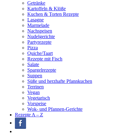
Getränke
Kartoffeln & Klöße
Kuchen & Torten Rezepte
Lasagne
Marmelade
Nachspeisen
Nudelgerichte
Partyrezepte
Pizza
Quiche/Taart
Rezepte mit Fisch
Salate
Spargelrezepte
Suppen
Süße und herzhafte Pfannkuchen
Terrinen
Vegan
Vegetarisch
Vorspeise
Wok- und Pfannen-Gerichte
Rezepte A – Z