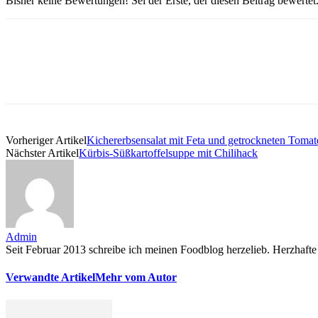
Bisher keine Bewertungen! Sei der Erste, der diesen Beitrag bewertet
Vorheriger Artikel
Kichererbsensalat mit Feta und getrockneten Tomat
Nächster Artikel
Kürbis-Süßkartoffelsuppe mit Chilihack
Admin
Seit Februar 2013 schreibe ich meinen Foodblog herzelieb. Herzhafte 
Verwandte Artikel
Mehr vom Autor