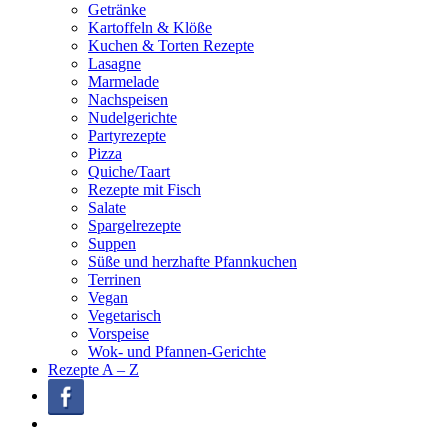
Getränke
Kartoffeln & Klöße
Kuchen & Torten Rezepte
Lasagne
Marmelade
Nachspeisen
Nudelgerichte
Partyrezepte
Pizza
Quiche/Taart
Rezepte mit Fisch
Salate
Spargelrezepte
Suppen
Süße und herzhafte Pfannkuchen
Terrinen
Vegan
Vegetarisch
Vorspeise
Wok- und Pfannen-Gerichte
Rezepte A – Z