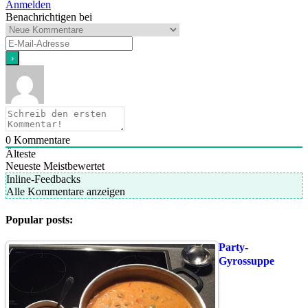
Anmelden
Benachrichtigen bei
0
Kommentare
Älteste
Neueste
Meistbewertet
Inline-Feedbacks
Alle Kommentare anzeigen
Popular posts:
Party-
Gyrossuppe