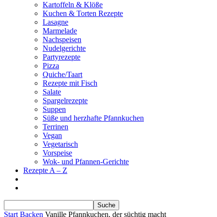
Kartoffeln & Klöße
Kuchen & Torten Rezepte
Lasagne
Marmelade
Nachspeisen
Nudelgerichte
Partyrezepte
Pizza
Quiche/Taart
Rezepte mit Fisch
Salate
Spargelrezepte
Suppen
Süße und herzhafte Pfannkuchen
Terrinen
Vegan
Vegetarisch
Vorspeise
Wok- und Pfannen-Gerichte
Rezepte A – Z
Start
Backen
Vanille Pfannkuchen, der süchtig macht