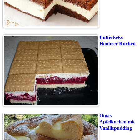
Butterkeks
Himbeer Kuchen
Omas
Apfelkuchen mit
Vanillepudding