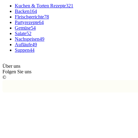
Kuchen & Torten Rezepte
321
Backen
164
Fleischgerichte
78
Partyrezepte
64
Gemüse
54
Salate
52
Nachspeisen
49
Aufläufe
49
Suppen
44
Über uns
Folgen Sie uns
©