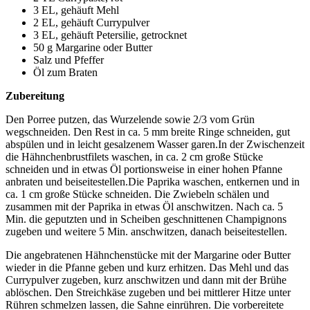
3 EL, gehäuft Mehl
2 EL, gehäuft Currypulver
3 EL, gehäuft Petersilie, getrocknet
50 g Margarine oder Butter
Salz und Pfeffer
Öl zum Braten
Zubereitung
Den Porree putzen, das Wurzelende sowie 2/3 vom Grün
wegschneiden. Den Rest in ca. 5 mm breite Ringe schneiden, gut
abspülen und in leicht gesalzenem Wasser garen.In der Zwischenzeit
die Hähnchenbrustfilets waschen, in ca. 2 cm große Stücke
schneiden und in etwas Öl portionsweise in einer hohen Pfanne
anbraten und beiseitestellen.Die Paprika waschen, entkernen und in
ca. 1 cm große Stücke schneiden. Die Zwiebeln schälen und
zusammen mit der Paprika in etwas Öl anschwitzen. Nach ca. 5
Min. die geputzten und in Scheiben geschnittenen Champignons
zugeben und weitere 5 Min. anschwitzen, danach beiseitestellen.
Die angebratenen Hähnchenstücke mit der Margarine oder Butter
wieder in die Pfanne geben und kurz erhitzen. Das Mehl und das
Currypulver zugeben, kurz anschwitzen und dann mit der Brühe
ablöschen. Den Streichkäse zugeben und bei mittlerer Hitze unter
Rühren schmelzen lassen, die Sahne einrühren. Die vorbereitete