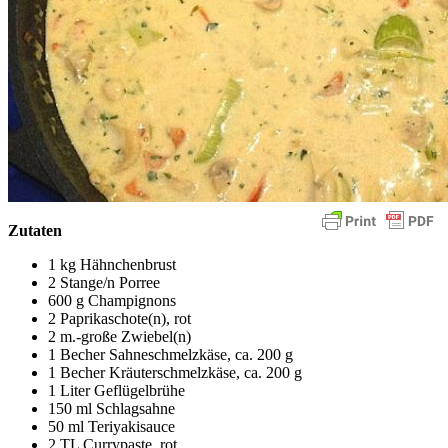
Zutaten
1 kg Hähnchenbrust
2 Stange/n Porree
600 g Champignons
2 Paprikaschote(n), rot
2 m.-große Zwiebel(n)
1 Becher Sahneschmelzkäse, ca. 200 g
1 Becher Kräuterschmelzkäse, ca. 200 g
1 Liter Geflügelbrühe
150 ml Schlagsahne
50 ml Teriyakisauce
2 TL Currypaste, rot