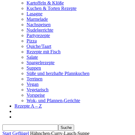
Kartoffeln & Klöße
Kuchen & Torten Rezepte
Lasagne
Marmelade
Nachspeisen
Nudelgerichte
Partyrezepte
Pizza
Quiche/Taart
Rezepte mit Fisch
Salate
Spargelrezepte
Suppen
Süße und herzhafte Pfannkuchen
Terrinen
Vegan
Vegetarisch
Vorspeise
Wok- und Pfannen-Gerichte
Rezepte A – Z
Start
Geflügel
Hähnchen-Curry-Lauch-Suppe